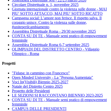
Assemblea Distrettuale Jesi - 22/23 marzo 2026
Circolare Distrettuale n. 1, novembre 2025
Giornata internazionale contro la violenza sulle donne - MAI
PIU' SOTTO ATTACCO, MAI PIU' SOTTO RICATTO
Campagna social: L’amore non ferisce. Il rispetto salva. Il
coraggio unisce. Contro la violenza sulle donne,
#uniteperilcambiamento
Assemblea Distrettuale Roma - 29/30 novembre 2025
CONTA SU DI TE - Manuale semi pratico di empowerment
femminile
Assemblea Distrettuale Roma 6-7 settembre 2025
OLIMPIADI DEL DISTRETTO CENTRO - Villaggio
Olimpico - Roma
Progetti
"Fidapa: in cammino con Francesco"
Open Minded University - La "Persona Aumentata"
Voci In(Visibili) Biennio 2025-2027
Natale del Distretto Centro 2025
Progetto delle Presidenti
LE SEZIONI SI RACCONTANO BIENNIO 2023-2025
CONTA SU DI TE - Manuale semi pratico di empowerment
femminile
CAMPUS DELLE PRESIDENTI